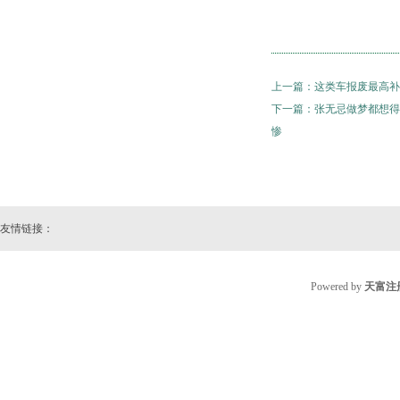
上一篇：
这类车报废最高补
下一篇：
张无忌做梦都想得
惨
友情链接：
Powered by
天富注