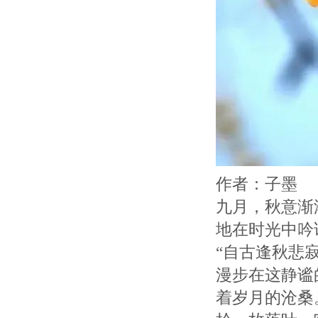
作者：子墨
九月，秋意渐
地在时光中吟
“自古逢秋悲
漫步在这静谧
着岁月的沧桑