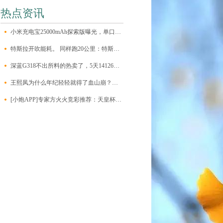
热点资讯
小米充电宝25000mAh探索版曝光，单口输出最大140W
特斯拉开吹能耗。 同样跑20公里：特斯拉1元，加油10元，打车50元
深蓝G318不出所料的热卖了，5天14126的订单量，对于一台硬派新
王熙凤为什么年纪轻轻就得了血山崩？背后的难言之隐，她没脸说
[小炮APP]专家方火火竞彩推荐：天皇杯3串1