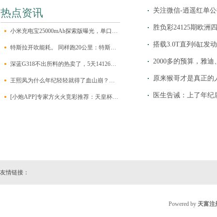
热点资讯
关注微信-逍遥红单公
胜负彩24125期欧洲四
小米充电宝25000mAh探索版曝光，单口输出最大140W
搭载3.0T直列6缸发
特斯拉开吹能耗。 同样跑20公里：特斯拉1元，加油10元，打车50元
深蓝G318不出所料的热卖了，5天14126的订单量，对于一台硬派新
原来猴哥才是真正的
王熙凤为什么年纪轻轻就得了血山崩？背后的难言之隐，她没脸说
医生告诫：上了年纪
[小炮APP]专家方火火竞彩推荐：天皇杯3串1
友情链接：
Powered by
天富注