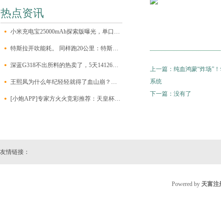
热点资讯
小米充电宝25000mAh探索版曝光，单口输出最大140W
特斯拉开吹能耗。 同样跑20公里：特斯拉1元，加油10元，打车50元
深蓝G318不出所料的热卖了，5天14126的订单量，对于一台硬派新
上一篇：
纯血鸿蒙“炸场”
系统
王熙凤为什么年纪轻轻就得了血山崩？背后的难言之隐，她没脸说
下一篇：没有了
[小炮APP]专家方火火竞彩推荐：天皇杯3串1
友情链接：
Powered by
天富注