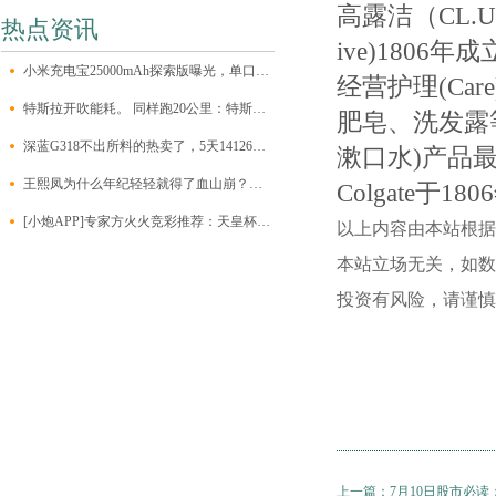
高露洁（CL.U
热点资讯
ive)180
小米充电宝25000mAh探索版曝光，单口输出最大140W
经营护理(Ca
特斯拉开吹能耗。 同样跑20公里：特斯拉1元，加油10元，打车50元
肥皂、洗发露
深蓝G318不出所料的热卖了，5天14126的订单量，对于一台硬派新
漱口水)产品最
王熙凤为什么年纪轻轻就得了血山崩？背后的难言之隐，她没脸说
Colgate于
[小炮APP]专家方火火竞彩推荐：天皇杯3串1
以上内容由本站根据公开
本站立场无关，如数
投资有风险，请谨慎
上一篇：
7月10日股市必读