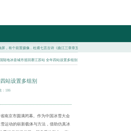
摄像...
杜甫七言古诗《曲江三章章五句》读记...
现代人最稀缺的心智品质——社会学的
全国陆地冰壶城市巡回赛江苏站 全年四站设置多组别
年四站设置多组别
数：186
苏省南京市圆满闭幕。作为中国冰雪大会
广冰雪运动的崭新载体与方法，借助仿真冰