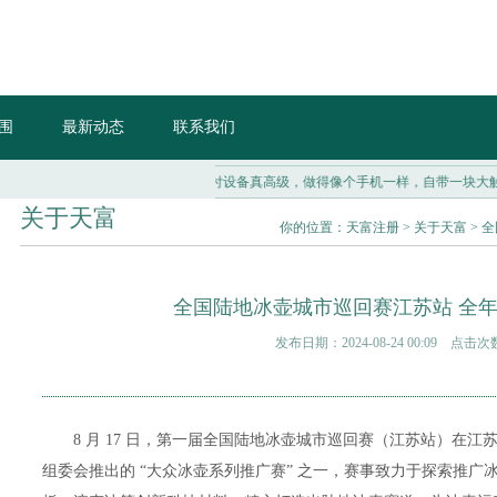
围
最新动态
联系我们
现在的支付设备真高级，做得像个手机一样，自带一块大触屏，有个前置
关于天富
你的位置：
天富注册
>
关于天富
> 
全国陆地冰壶城市巡回赛江苏站 全
发布日期：2024-08-24 00:09 点击次
8 月 17 日，第一届全国陆地冰壶城市巡回赛（江苏站）在江
组委会推出的 “大众冰壶系列推广赛” 之一，赛事致力于探索推