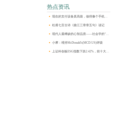
热点资讯
现在的支付设备真高级，做得像个手机一样，自带一块大触屏，有个前置摄像
杜甫七言古诗《曲江三章章五句》读记
现代人最稀缺的心智品质——社会学的“三大想象力”
小摩：维持McDonald's(MCD.US)评级
上证科创板ESG指数下跌2.42%，前十大权重包含澜起科技等