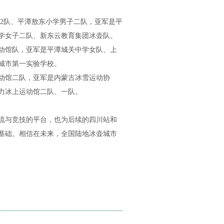
2队、平潭敖东小学男子二队，亚军是平
学女子二队、新东云教育集团冰壶队。
馆队，亚军是平潭城关中学女队、上
城市第一实验学校。
动馆二队，亚军是内蒙古冰雪运动协
力冰上运动馆二队、一队。
与竞技的平台，也为后续的四川站和
基础。相信在未来，全国陆地冰壶城市