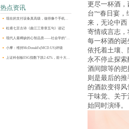
更尽一杯酒，
热点资讯
台”“春日宴
现在的支付设备真高级，做得像个手机一样，自带一块大触屏，有个前置摄像
来，无论中西
杜甫七言古诗《曲江三章章五句》读记
寄情或言志，
现代人最稀缺的心智品质——社会学的“三大想象力”
每一杯酒的诞
小摩：维持McDonald's(MCD.US)评级
依托着土壤、
上证科创板ESG指数下跌2.42%，前十大权重包含澜起科技等
永不停止探索
酒间隙等的把
则是最后的推
的酒款变得风
于味觉、关于
始同时演绎。