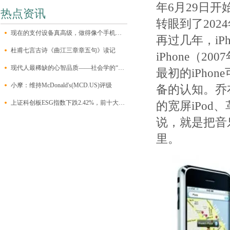
年6月29日
热点资讯
转眼到了202
现在的支付设备真高级，做得像个手机一样，自带一块大触屏，有个前置摄像
再过几年，iP
杜甫七言古诗《曲江三章章五句》读记
iPhone（20
现代人最稀缺的心智品质——社会学的“三大想象力”
最初的iPh
小摩：维持McDonald's(MCD.US)评级
备的认知。乔
上证科创板ESG指数下跌2.42%，前十大权重包含澜起科技等
的宽屏iPo
说，就是把音
里。