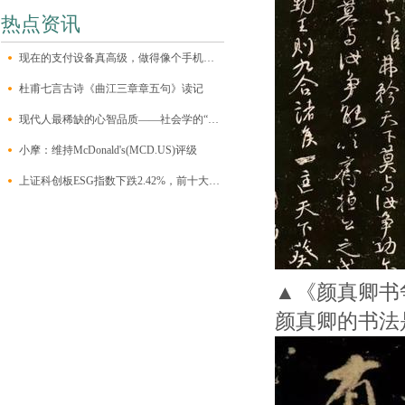
热点资讯
现在的支付设备真高级，做得像个手机一样，自带一块大触屏，有个前置摄像
杜甫七言古诗《曲江三章章五句》读记
现代人最稀缺的心智品质——社会学的“三大想象力”
小摩：维持McDonald's(MCD.US)评级
上证科创板ESG指数下跌2.42%，前十大权重包含澜起科技等
▲《颜真卿书
颜真卿的书法