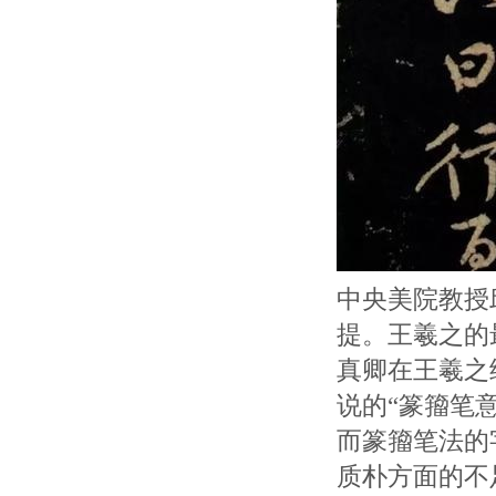
中央美院教授
提。王羲之的
真卿在王羲之
说的“篆籀笔
而篆籀笔法的
质朴方面的不