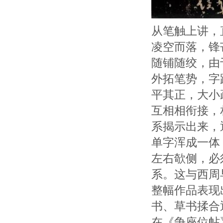
从笔触上讲，
凌空而落，锋
随铺随绞，由
外拓笔势，字
平其正，大小
互相相衔接，
系揭示出来，
单字浑成一体
左右欹侧，必
系。这与西周
整幅作品表现
书、草书揉合
在《争座位帖