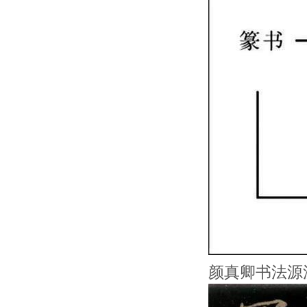
颜真卿书法源