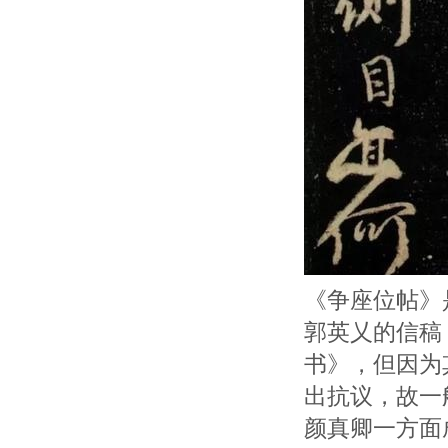
《争座位帖》
郭英乂的信稿
书》，但因为
出抗议，故一
颜真卿一方面