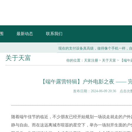
围
最新动态
联系我们
现在的支付设备真高级，做得像个手机一样，自带一块大触屏，
关于天富
你的位置：
天富注册
>
关于天富
> 【端
【端午露营特辑】户外电影之夜 —— 
发布日期：2024-06-09 20:36 点击次
随着端午佳节的临近，不少朋友已经开始规划一场说走就走的户外
静与自由。而在这远离城市喧嚣的星空下，举办一场别开生面的户