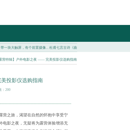
有个前置摄像...
杜甫七言古诗《曲江三章章五句》读记...
现代人最稀缺的心智品质—
午露营特辑】户外电影之夜 —— 完美投影仪选购指南
完美投影仪选购指南
数：200
露营之旅，渴望在自然的怀抱中享受宁
外电影之夜，无疑将为露营体验增添无