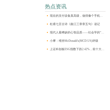
热点资讯
现在的支付设备真高级，做得像个手机一样，自带一块大触屏，有个前置摄像
杜甫七言古诗《曲江三章章五句》读记
现代人最稀缺的心智品质——社会学的“三大想象力”
小摩：维持McDonald's(MCD.US)评级
上证科创板ESG指数下跌2.42%，前十大权重包含澜起科技等