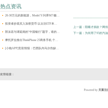
热点资讯
20-30万元的新能源，Model Y/问界M7/极氪001/昊铂HT该怎么选？
投资者抄底买入加密货币 以太坊ETF本周净流入约1.2亿美元
上一篇：
陪睡才捐款？网传
郭沫若与谭延闿的“中国银行”题字，谁的字更能打动人心？
下一篇：
为何用了95的汽
摩托罗拉推出ThinkPhone 25商务手机 个人也可以买到
[小炮APP]竞彩情报：巴西队内马尔伤缺无缘比赛
友情链接：
Powered by
天富注