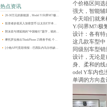
个价格区间选
热点资讯
强大，智能辅
20-30万元的新能源，Model Y/问界M7/极氪001/昊铂HT该怎么选？
今天咱们就来横
投资者抄底买入加密货币 以太坊ETF本周净流入约1.2亿美元
Y/问界M7/极
郭沫若与谭延闿的“中国银行”题字，谁的字更能打动人心？
设计：各有特
摩托罗拉推出ThinkPhone 25商务手机 个人也可以买到
这几款车型中，
[小炮APP]竞彩情报：巴西队内马尔伤缺无缘比赛
同级别车型销量
设计，无论是
身、柔和的线条
odel Y车
单调的方向盘