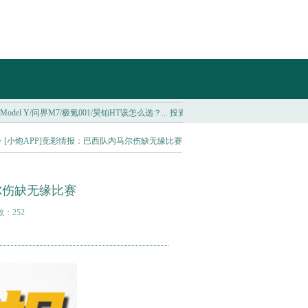
 Y/问界M7/极氪001/昊铂HT该怎么选？...
投资者抄底买入加密货币 以太坊ETF本周净流入
> [小炮APP]竞彩情报：巴西队内马尔伤缺无缘比赛
尔伤缺无缘比赛
数：252