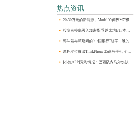
热点资讯
20-30万元的新能源，Model Y/问界M7/极氪001/昊铂HT该怎么选？
投资者抄底买入加密货币 以太坊ETF本周净流入约1.2亿美元
郭沫若与谭延闿的“中国银行”题字，谁的字更能打动人心？
摩托罗拉推出ThinkPhone 25商务手机 个人也可以买到
[小炮APP]竞彩情报：巴西队内马尔伤缺无缘比赛