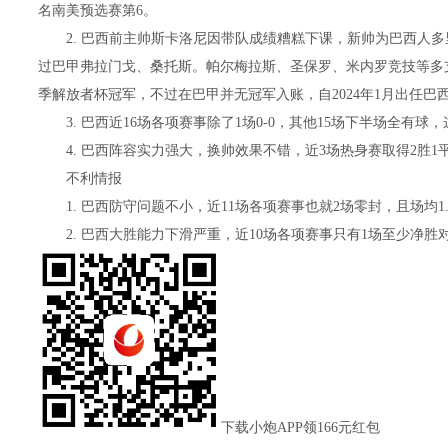
名南美预选赛第6。
2. 巴西前主帅斯卡洛尼因带队成绩糟糕下课，新帅为巴西人多里
过巴甲弗拉门戈、桑托斯。帕尔梅拉斯、圣保罗、米内罗竞技等多支
季解放者杯冠军，不过在巴甲并无冠军入账，自2024年1月出任
3. 巴西近16场各项赛事除了1场0-0，其他15场下半场全有球
4. 巴西阵容实力强大，换帅效果不错，近3场热身赛取得2胜1
不利情报
1. 巴西防守问题不小，近11场各项赛事也就2场零封，且场均1
2. 巴西大胜能力下滑严重，近10场各项赛事只有1场至少净胜
下载小炮APP领166元红包