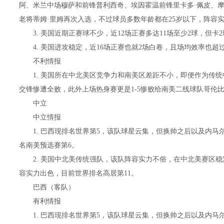
阿、米兰中场穆萨和前锋普利西奇、埃因霍温前锋里卡多·佩皮、
老将蒂姆·里姆再次入选，不过球员多数年龄都在25岁以下，阵容
3. 美国近期正赛球不少，近12场正赛多达11场至少2球，但卡
4. 美国进攻稳定，近16场正赛也就2场白卷，且场均效率也超过
不利情报
1. 美国所在中北美区竞争力和南美区差距不小，即便作为传统
交锋惨遭全败，此外上场热身赛更是1-5惨败给南美二线球队哥伦
中立
中立情报
1. 巴西现排名世界第5，该队球星云集，但换帅之后以及内马
名南美预选赛第6。
2. 美国中北美传统强队，该队阵容实力不俗，在中北美赛区稳
容实力出色，目前世界排名高居第11。
巴西（客队）
有利情报
1. 巴西现排名世界第5，该队球星云集，但换帅之后以及内马