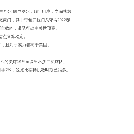
瓦尔 儒尼奥尔，现年61岁，之前执教
豪门，其中带领弗拉门戈夺得2022赛
巴西主教练，带队征战南美世预赛。
，这点尚算稳定。
平，且对手实力都高于美国。
.52的失球率甚至高出不少二流球队。
对手2球，这点比蒂特执教时期差很多。