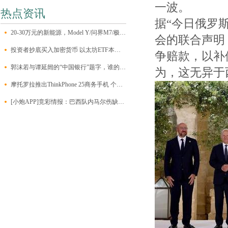
一波。
热点资讯
据“今日俄罗斯
20-30万元的新能源，Model Y/问界M7/极氪001/昊铂HT该怎么选？
会的联合声明
投资者抄底买入加密货币 以太坊ETF本周净流入约1.2亿美元
争赔款，以补
郭沫若与谭延闿的“中国银行”题字，谁的字更能打动人心？
为，这无异于
摩托罗拉推出ThinkPhone 25商务手机 个人也可以买到
[小炮APP]竞彩情报：巴西队内马尔伤缺无缘比赛