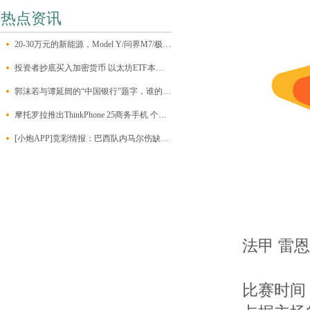
热点资讯
20-30万元的新能源，Model Y/问界M7/极氪001/昊铂HT该怎么选？
投资者抄底买入加密货币 以太坊ETF本周净流入约1.2亿美元
郭沫若与谭延闿的“中国银行”题字，谁的字更能打动人心？
摩托罗拉推出ThinkPhone 25商务手机 个人也可以买到
[小炮APP]竞彩情报：巴西队内马尔伤缺无缘比赛
法甲 雷恩v
比赛时间 8月