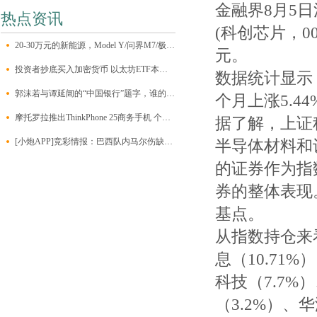
金融界8月5
热点资讯
(科创芯片，000
20-30万元的新能源，Model Y/问界M7/极氪001/昊铂HT该怎么选？
元。
投资者抄底买入加密货币 以太坊ETF本周净流入约1.2亿美元
数据统计显示
郭沫若与谭延闿的“中国银行”题字，谁的字更能打动人心？
个月上涨5.44
摩托罗拉推出ThinkPhone 25商务手机 个人也可以买到
据了解，上证
[小炮APP]竞彩情报：巴西队内马尔伤缺无缘比赛
半导体材料和
的证券作为指
券的整体表现。
基点。
从指数持仓来
息（10.71
科技（7.7%
（3.2%）、