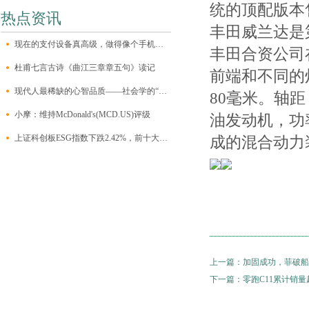
统的顶配版本售价
热点资讯
丰田威兰达是第
现在的支付设备真高级，做得像个手机一样，自带一块大触屏，有个前置摄像
丰田合资公司
杜甫七言古诗《曲江三章章五句》读记
前端和不同的灯
现代人最稀缺的心智品质——社会学的“三大想象力”
80毫米。轴距 -
小摩：维持McDonald's(MCD.US)评级
油发动机，功率
上证科创板ESG指数下跌2.42%，前十大权重包含澜起科技等
成的混合动力
上一篇：
加固成功，菲破船
下一篇：
零跑C11累计销量