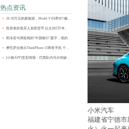
热点资讯
20-30万元的新能源，Model Y/问界M7/极氪001/昊铂HT该怎么选？
投资者抄底买入加密货币 以太坊ETF本周净流入约1.2亿美元
郭沫若与谭延闿的“中国银行”题字，谁的字更能打动人心？
摩托罗拉推出ThinkPhone 25商务手机 个人也可以买到
[小炮APP]竞彩情报：巴西队内马尔伤缺无缘比赛
小米汽车
福建省宁德市
火）火一起来