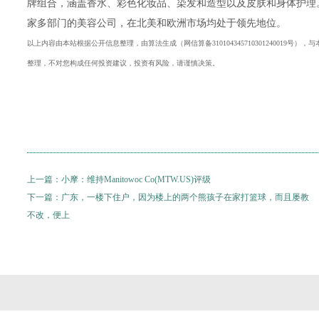
牌组合，涵盖香水、彩色化妆品、染发和造型以及皮肤和身体护理。Co
家多部门的美容公司，在北美和欧洲市场均处于领先地位。
以上内容由本站根据公开信息整理，由算法生成（网信算备310104345710301240019
整理，不对您构成任何投资建议，投资有风险，请谨慎决策。
上一篇：
小摩：维持Manitowoc Co(MTW.US)评级
下一篇：
广东，一楼下住户，因为楼上的两个熊孩子在家打篮球，而且屡教
不改，便上