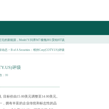
万元的新能源，Model Y/问界M7/极氪001/昊铂HT该怎么选？...
投资者抄底买入加密货币 以
新动态
> B of A Securities：维持Coty(COTY.US)评级
OTY.US)评级
次数：99
入评级, 目标价由15.00美元调整至14.00美元。
公司之一，拥有丰富的企业传统和标志性的品