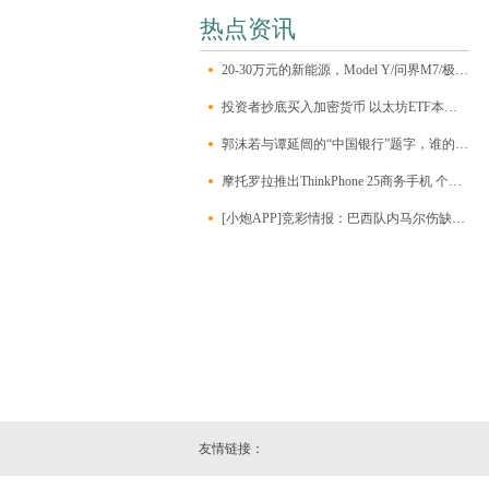
热点资讯
20-30万元的新能源，Model Y/问界M7/极氪001/昊铂HT该怎么选？
投资者抄底买入加密货币 以太坊ETF本周净流入约1.2亿美元
郭沫若与谭延闿的“中国银行”题字，谁的字更能打动人心？
摩托罗拉推出ThinkPhone 25商务手机 个人也可以买到
[小炮APP]竞彩情报：巴西队内马尔伤缺无缘比赛
友情链接：