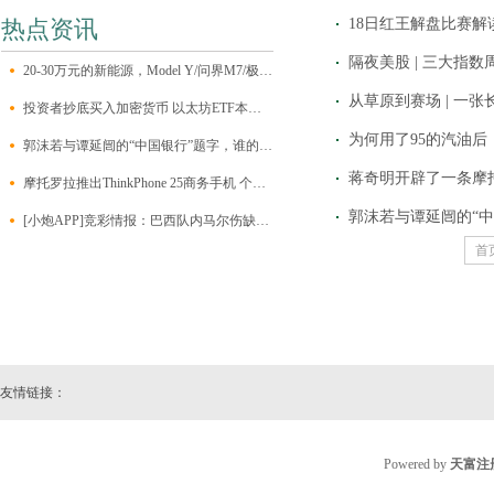
热点资讯
18日红王解盘比赛
20-30万元的新能源，Model Y/问界M7/极氪001/昊铂HT该怎么选？
从草原到赛场 | 一
投资者抄底买入加密货币 以太坊ETF本周净流入约1.2亿美元
郭沫若与谭延闿的“中国银行”题字，谁的字更能打动人心？
蒋奇明开辟了一条摩托车
摩托罗拉推出ThinkPhone 25商务手机 个人也可以买到
郭沫若与谭延闿的“
[小炮APP]竞彩情报：巴西队内马尔伤缺无缘比赛
首
友情链接：
Powered by
天富注